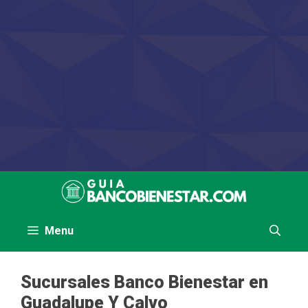
Saltar
al
contenido
Menu
Sucursales Banco Bienestar en
Guadalupe Y Calvo