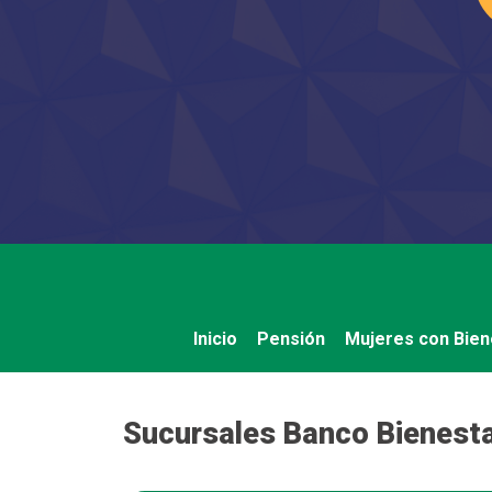
Saltar
al
contenido
Inicio
Pensión
Mujeres con Bien
Sucursales Banco Bienesta