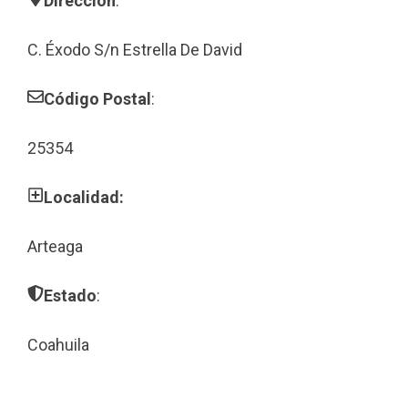
Dirección
:
C. Éxodo S/n Estrella De David
Código Postal
:
25354
Localidad:
Arteaga
Estado
:
Coahuila