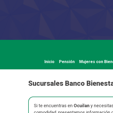
Saltar
al
contenido
Inicio
Pensión
Mujeres con Bien
Sucursales Banco Bienesta
Si te encuentras en
Ocuilan
y necesitas
comodidad, presentamos información cla