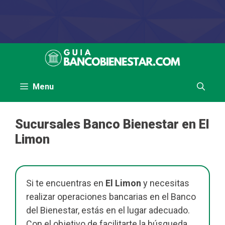
Saltar
al
contenido
Menu
Sucursales Banco Bienestar en El
Limon
Si te encuentras en
El Limon
y necesitas
realizar operaciones bancarias en el Banco
del Bienestar, estás en el lugar adecuado.
Con el objetivo de facilitarte la búsqueda,