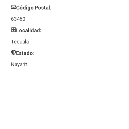
Código Postal
:
63460
Localidad:
Tecuala
Estado
:
Nayarit