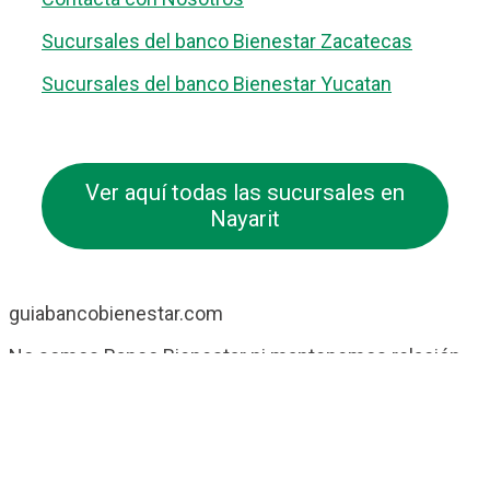
Sucursales del banco Bienestar Zacatecas
Sucursales del banco Bienestar Yucatan
Ver aquí todas las sucursales en
Nayarit
guiabancobienestar.com
No somos Banco Bienestar ni mantenemos relación
alguna con ellos. Simplemente somos una guía /
directorio sobre las Sucursales de Banco Bienestar
que pretende ayudar a todos los usuarios de esta
entidad.