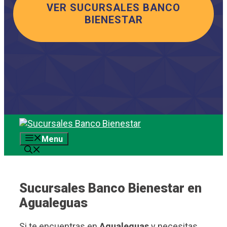
VER SUCURSALES BANCO
BIENESTAR
Saltar
al
Menu
contenido
Sucursales Banco Bienestar en
Agualeguas
Si te encuentras en
Agualeguas
y necesitas