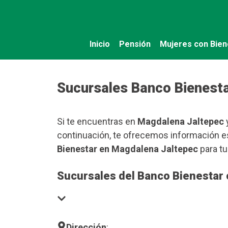
Saltar
al
contenido
Inicio
Pensión
Mujeres con Bien
Sucursales Banco Bienest
Si te encuentras en
Magdalena Jaltepec
y
continuación, te ofrecemos información es
Bienestar en Magdalena Jaltepec
para tu
Sucursales del Banco Bienestar
Dirección
: