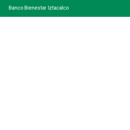
Banco Bienestar Iztacalco
Banco Bienestar La piedad
© guiabancobienestar.com - 2026
Política de Privacidad y Cookies
Terminos del Servicio (TOS)
Sobre Nosotros