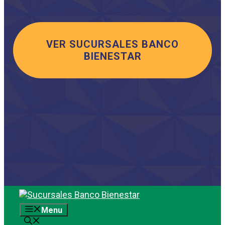
VER SUCURSALES BANCO
BIENESTAR
Saltar
al
Menu
contenido