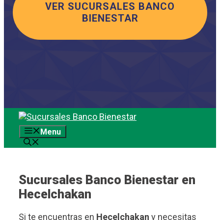
VER SUCURSALES BANCO
BIENESTAR
Saltar
al
Menu
contenido
Sucursales Banco Bienestar en
Hecelchakan
Si te encuentras en
Hecelchakan
y necesitas