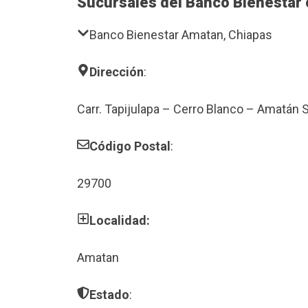
Sucursales del Banco Bienestar
Banco Bienestar Amatan, Chiapas
Dirección
:
Carr. Tapijulapa – Cerro Blanco – Amatán
Código Postal
:
29700
Localidad:
Amatan
Estado
: