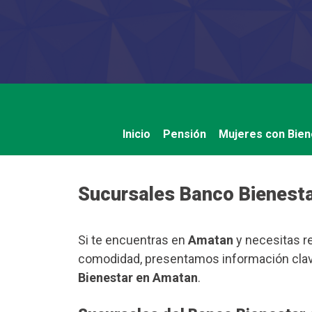
Saltar
al
contenido
Inicio
Pensión
Mujeres con Bien
Sucursales Banco Bienest
Si te encuentras en
Amatan
y necesitas re
comodidad, presentamos información clave
Bienestar en Amatan
.