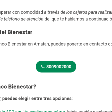
s operar con comodidad
a través de los cajeros para realiza
de teléfono de atención
del que te hablamos a continuació
del Bienestar
anco Bienestar en Amatan, puedes ponerte en contacto c
📞
8009002000
nco Bienestar?
r,
puedes elegir entre tres opciones:
 la APP, aquí te explicamos cómo
. Inicia sesión y selecc