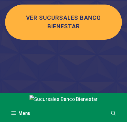
VER SUCURSALES BANCO
BIENESTAR
Saltar
al
contenido
Menu