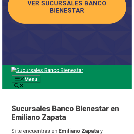
VER SUCURSALES BANCO
BIENESTAR
Saltar
al
Menu
contenido
Sucursales Banco Bienestar en
Emiliano Zapata
Si te encuentras en
Emiliano Zapata
y