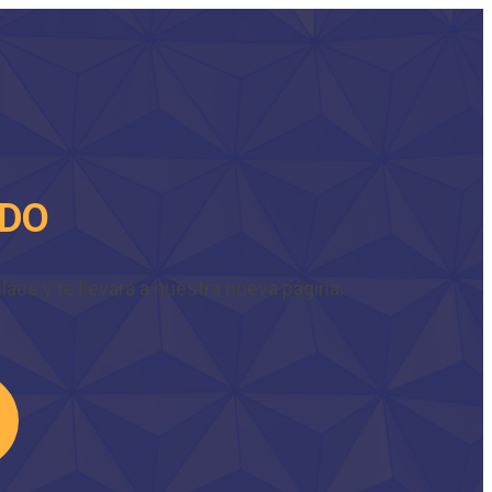
IDO
ace y te llevará a nuestra nueva página.