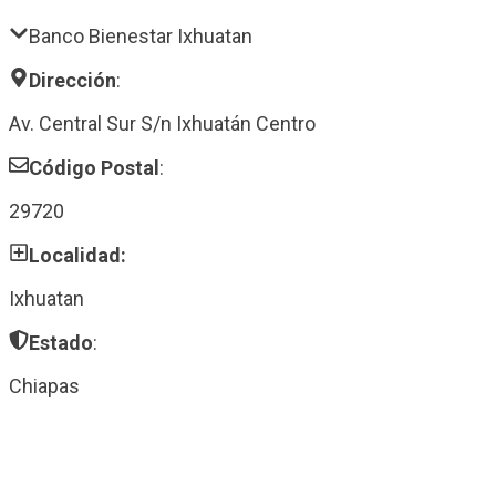
Banco Bienestar Ixhuatan
Dirección
:
Av. Central Sur S/n Ixhuatán Centro
Código Postal
:
29720
Localidad:
Ixhuatan
Estado
:
Chiapas