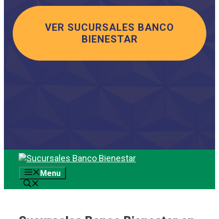
VER SUCURSALES BANCO
BIENESTAR
Saltar
al
Menu
contenido