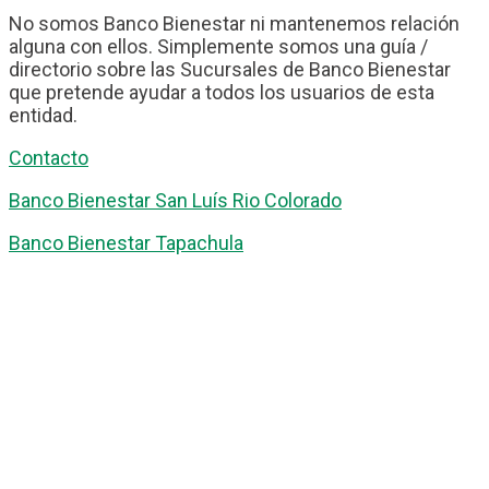
No somos Banco Bienestar ni mantenemos relación
alguna con ellos. Simplemente somos una guía /
directorio sobre las Sucursales de Banco Bienestar
que pretende ayudar a todos los usuarios de esta
entidad.
Contacto
Banco Bienestar San Luís Rio Colorado
Banco Bienestar Tapachula
Banco Bienestar Huejotzingo
Banco Bienestar Iztacalco
Banco Bienestar La piedad
© guiabancobienestar.com - 2026
Política de Privacidad y Cookies
Terminos del Servicio
(TOS)
Sobre Nosotros