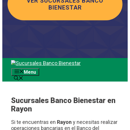
VER SUCURSALES BANCO
BIENESTAR
Saltar
al
Menu
contenido
Sucursales Banco Bienestar en
Rayon
Si te encuentras en
Rayon
y necesitas realizar
operaciones bancarias en el Banco del