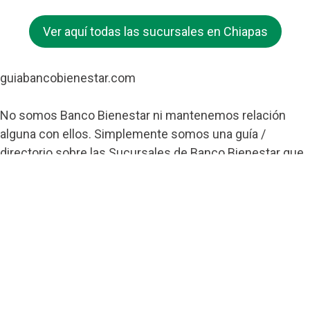
Ver aquí todas las sucursales en Chiapas
guiabancobienestar.com
No somos Banco Bienestar ni mantenemos relación
alguna con ellos. Simplemente somos una guía /
directorio sobre las Sucursales de Banco Bienestar que
pretende ayudar a todos los usuarios de esta entidad.
Contacto
Banco Bienestar San Luís Rio Colorado
Banco Bienestar Tapachula
Banco Bienestar Huejotzingo