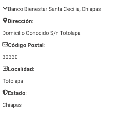
Banco Bienestar Santa Cecilia, Chiapas
Dirección
:
Domicilio Conocido S/n Totolapa
Código Postal
:
30330
Localidad:
Totolapa
Estado
:
Chiapas