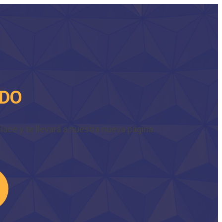
IDO
ace y te llevará a nuestra nueva página.