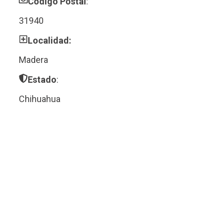
Código Postal
:
31940
Localidad:
Madera
Estado
:
Chihuahua