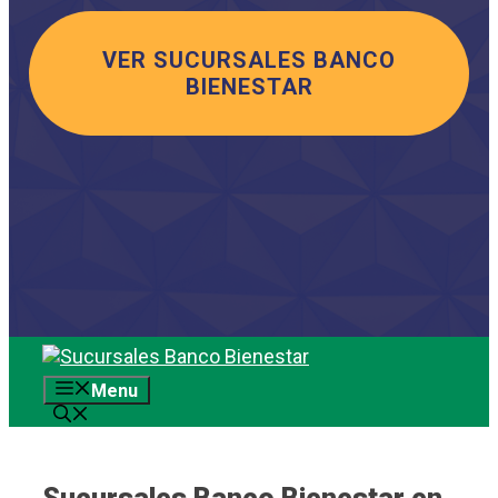
VER SUCURSALES BANCO
BIENESTAR
Saltar
al
Menu
contenido