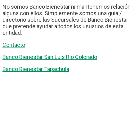
No somos Banco Bienestar ni mantenemos relación
alguna con ellos. Simplemente somos una guía /
directorio sobre las Sucursales de Banco Bienestar
que pretende ayudar a todos los usuarios de esta
entidad.
Contacto
Banco Bienestar San Luís Rio Colorado
Banco Bienestar Tapachula
Banco Bienestar Huejotzingo
Banco Bienestar Iztacalco
Banco Bienestar La piedad
© guiabancobienestar.com - 2026
Política de Privacidad y Cookies
Terminos del Servicio
(TOS)
Sobre Nosotros