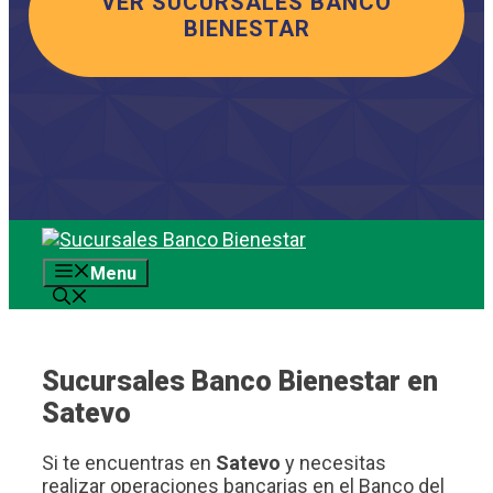
VER SUCURSALES BANCO
BIENESTAR
Saltar
al
Menu
contenido
Sucursales Banco Bienestar en
Satevo
Si te encuentras en
Satevo
y necesitas
realizar operaciones bancarias en el Banco del