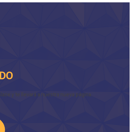
IDO
ace y te llevará a nuestra nueva página.