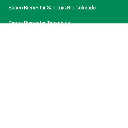
Banco Bienestar San Luís Rio Colorado
Banco Bienestar Tapachula
Banco Bienestar Huejotzingo
Banco Bienestar Iztacalco
Banco Bienestar La piedad