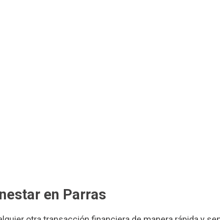
enestar en Parras
ualquier otra transacción financiera de manera rápida y se