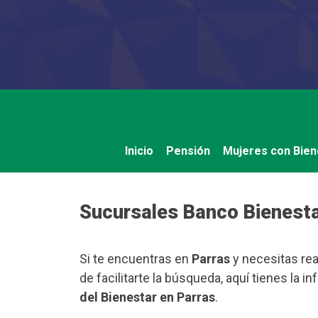
Saltar
al
contenido
Inicio
Pensión
Mujeres con Bien
Sucursales Banco Bienesta
Si te encuentras en
Parras
y necesitas rea
de facilitarte la búsqueda, aquí tienes la
del Bienestar en Parras
.