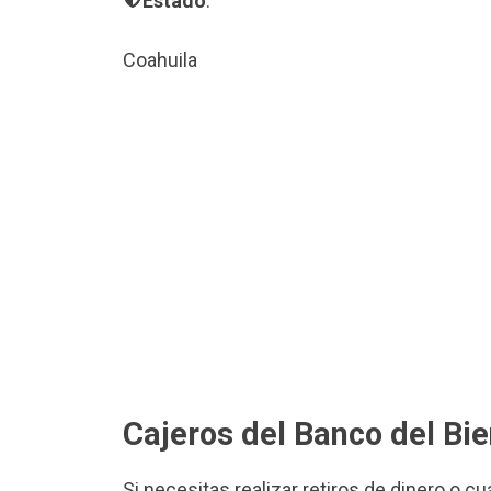
Estado
:
Coahuila
Cajeros del Banco del Bi
Si necesitas realizar retiros de dinero o c