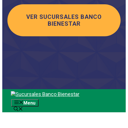
VER SUCURSALES BANCO
BIENESTAR
Saltar
al
Menu
contenido