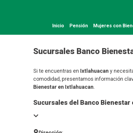
Saltar
al
contenido
Inicio
Pensión
Mujeres con Bien
Sucursales Banco Bienesta
Si te encuentras en
Ixtlahuacan
y necesita
comodidad, presentamos información clave
Bienestar en Ixtlahuacan
.
Sucursales del Banco Bienestar 
Dirección
: