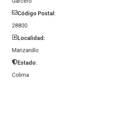
Garcero
Código Postal
:
28800
Localidad:
Manzanillo
Estado
:
Colima