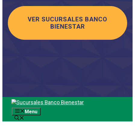
VER SUCURSALES BANCO
BIENESTAR
Saltar
al
Menu
contenido