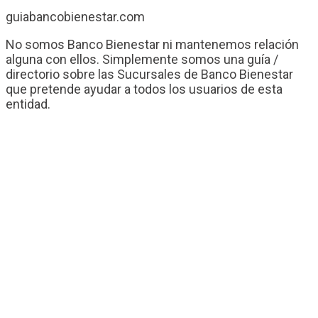
guiabancobienestar.com
No somos Banco Bienestar ni mantenemos relación
alguna con ellos. Simplemente somos una guía /
directorio sobre las Sucursales de Banco Bienestar
que pretende ayudar a todos los usuarios de esta
entidad.
Contacto
Banco Bienestar San Luís Rio Colorado
Banco Bienestar Tapachula
Banco Bienestar Huejotzingo
Banco Bienestar Iztacalco
Banco Bienestar La piedad
© guiabancobienestar.com - 2026