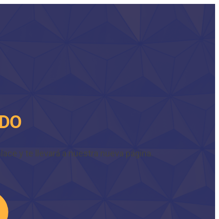
IDO
ace y te llevará a nuestra nueva página.