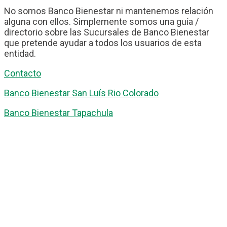
No somos Banco Bienestar ni mantenemos relación
alguna con ellos. Simplemente somos una guía /
directorio sobre las Sucursales de Banco Bienestar
que pretende ayudar a todos los usuarios de esta
entidad.
Contacto
Banco Bienestar San Luís Rio Colorado
Banco Bienestar Tapachula
Banco Bienestar Huejotzingo
Banco Bienestar Iztacalco
Banco Bienestar La piedad
© guiabancobienestar.com - 2026
Política de Privacidad y Cookies
Terminos del Servicio
(TOS)
Sobre Nosotros