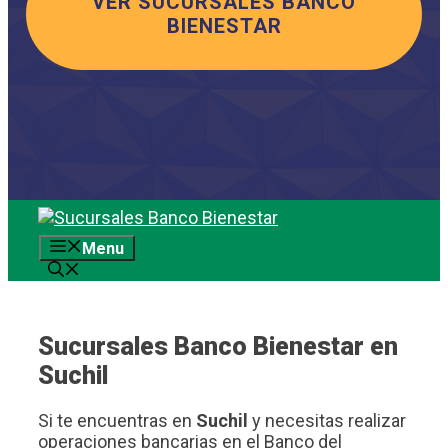
VER SUCURSALES BANCO
BIENESTAR
Saltar
al
Menu
contenido
Sucursales Banco Bienestar en
Suchil
Si te encuentras en
Suchil
y necesitas realizar
operaciones bancarias en el Banco del