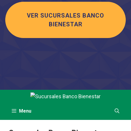
VER SUCURSALES BANCO
BIENESTAR
Saltar
al
contenido
Menu