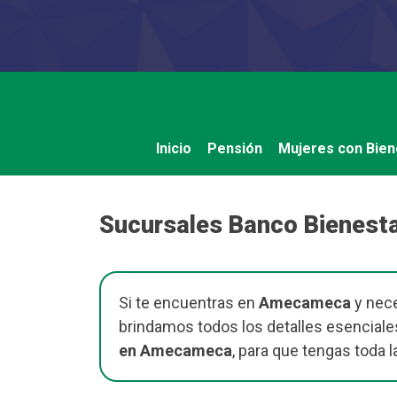
Saltar
al
contenido
Inicio
Pensión
Mujeres con Bien
Sucursales Banco Bienes
Si te encuentras en
Amecameca
y nece
brindamos todos los detalles esenciale
en Amecameca
, para que tengas toda l