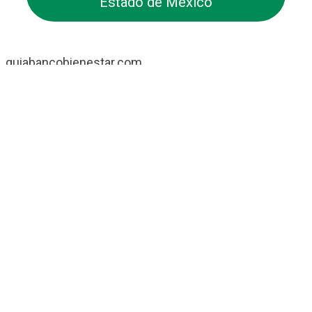
Estado de México
guiabancobienestar.com
No somos Banco Bienestar ni mantenemos relación
alguna con ellos. Simplemente somos una guía /
directorio sobre las Sucursales de Banco Bienestar
que pretende ayudar a todos los usuarios de esta
entidad.
Contacto
Banco Bienestar San Luís Rio Colorado
Banco Bienestar Tapachula
Banco Bienestar Huejotzingo
Banco Bienestar Iztacalco
Banco Bienestar La piedad