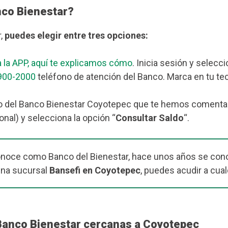
nco Bienestar?
r,
puedes elegir entre tres opciones:
 la APP, aquí te explicamos cómo
. Inicia sesión y selecc
900-2000
teléfono de atención del Banco. Marca en tu tec
o del Banco Bienestar Coyotepec que te hemos comentado 
nal) y selecciona la opción “
Consultar Saldo
“.
onoce como Banco del Bienestar, hace unos años se cono
una sucursal
Bansefi en Coyotepec
, puedes acudir a cual
 Banco Bienestar cercanas a Coyotepec