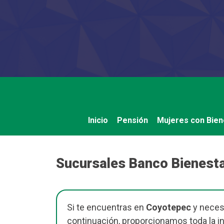
Saltar
al
contenido
Inicio
Pensión
Mujeres con Bien
Sucursales Banco Bienest
Si te encuentras en
Coyotepec
y necesi
continuación, proporcionamos toda la i