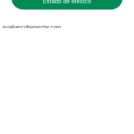
Estado de México
guiabancobienestar.com
No somos Banco Bienestar ni mantenemos relación
alguna con ellos. Simplemente somos una guía /
directorio sobre las Sucursales de Banco Bienestar
que pretende ayudar a todos los usuarios de esta
entidad.
Contacto
Banco Bienestar San Luís Rio Colorado
Banco Bienestar Tapachula
Banco Bienestar Huejotzingo
Banco Bienestar Iztacalco
Banco Bienestar La piedad