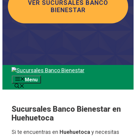
VER SUCURSALES BANCO
BIENESTAR
Saltar
al
Menu
contenido
Sucursales Banco Bienestar en
Huehuetoca
Si te encuentras en
Huehuetoca
y necesitas