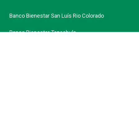
Banco Bienestar San Luís Rio Colorado
Banco Bienestar Tapachula
Banco Bienestar Huejotzingo
Banco Bienestar Iztacalco
Banco Bienestar La piedad