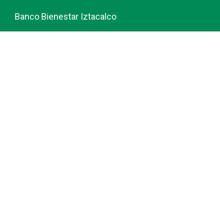
Banco Bienestar Iztacalco
Banco Bienestar La piedad
© guiabancobienestar.com - 2026
Política de Privacidad y Cookies
Terminos del Servicio (TOS)
Sobre Nosotros