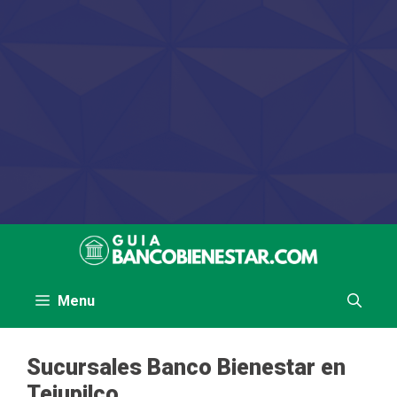
Saltar
al
contenido
Menu
Sucursales Banco Bienestar en
Tejupilco