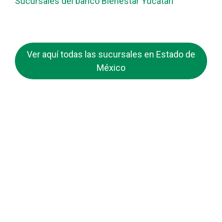
Sucursales del banco Bienestar Yucatan
Ver aquí todas las sucursales en Estado de
México
guiabancobienestar.com
No somos Banco Bienestar ni mantenemos relación
alguna con ellos. Simplemente somos una guía /
directorio sobre las Sucursales de Banco Bienestar que
pretende ayudar a todos los usuarios de esta entidad.
Contacto
Banco Bienestar San Luís Rio Colorado