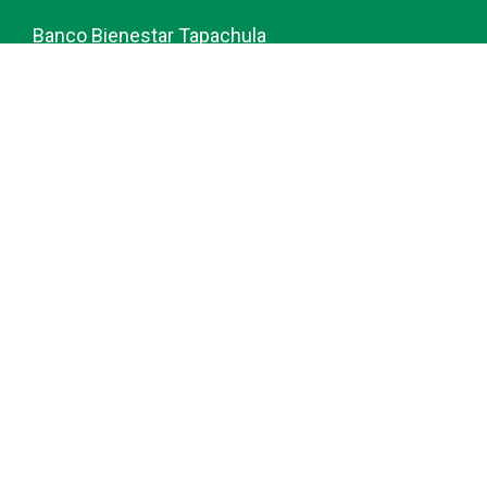
Banco Bienestar Tapachula
Banco Bienestar Huejotzingo
Banco Bienestar Iztacalco
Banco Bienestar La piedad
© guiabancobienestar.com - 2026