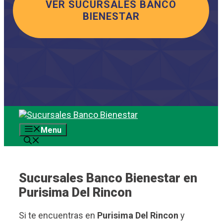
VER SUCURSALES BANCO
BIENESTAR
Saltar
al
Menu
contenido
Sucursales Banco Bienestar en
Purisima Del Rincon
Si te encuentras en
Purisima Del Rincon
y