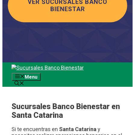
VER SUCURSALES BANCO
BIENESTAR
Saltar
al
Menu
contenido
Sucursales Banco Bienestar en
Santa Catarina
Si te encuentras en
Santa Catarina
y