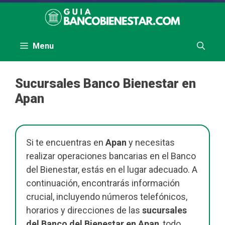
Saltar
al
contenido
Menu
Sucursales Banco Bienestar en
Apan
Si te encuentras en
Apan
y necesitas
realizar operaciones bancarias en el Banco
del Bienestar, estás en el lugar adecuado. A
continuación, encontrarás información
crucial, incluyendo números telefónicos,
horarios y direcciones de las
sucursales
del Banco del Bienestar en Apan
, todo