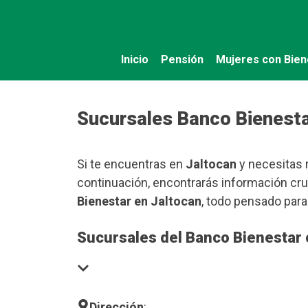
Saltar
al
contenido
Inicio
Pensión
Mujeres con Bien
Sucursales Banco Bienesta
Si te encuentras en
Jaltocan
y necesitas r
continuación, encontrarás información cru
Bienestar en Jaltocan
, todo pensado par
Sucursales del Banco Bienestar 
Dirección
: