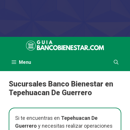
Saltar
al
contenido
Menu
Sucursales Banco Bienestar en
Tepehuacan De Guerrero
Si te encuentras en
Tepehuacan De
Guerrero
y necesitas realizar operaciones