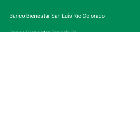
Banco Bienestar San Luís Rio Colorado
Banco Bienestar Tapachula
Banco Bienestar Huejotzingo
Banco Bienestar Iztacalco
Banco Bienestar La piedad