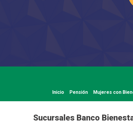
Saltar
al
contenido
Inicio
Pensión
Mujeres con Bien
Sucursales Banco Bienesta