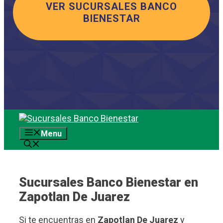
VER SUCURSALES BANCO
BIENESTAR
Saltar
al
Menu
contenido
Sucursales Banco Bienestar en
Zapotlan De Juarez
Si te encuentras en
Zapotlan De Juarez
y