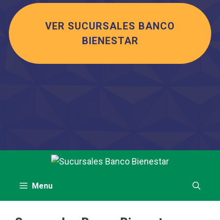
VER SUCURSALES BANCO
BIENESTAR
Saltar
al
contenido
Menu