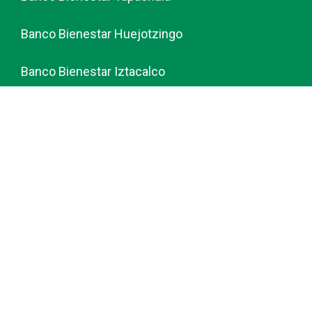
Banco Bienestar Huejotzingo
Banco Bienestar Iztacalco
Banco Bienestar La piedad
© guiabancobienestar.com - 2026
Política de Privacidad y Cookies
Terminos del Servicio (TOS)
Sobre Nosotros