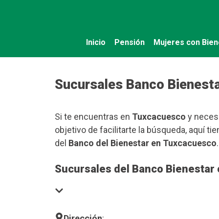
Saltar
al
contenido
Inicio
Pensión
Mujeres con Bien
Sucursales Banco Bienest
Si te encuentras en
Tuxcacuesco
y necesi
objetivo de facilitarte la búsqueda, aquí 
del
Banco del Bienestar en Tuxcacuesco
.
Sucursales del Banco Bienestar
Dirección
: